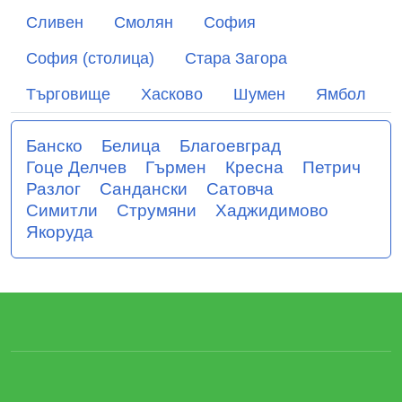
Сливен
Смолян
София
София (столица)
Стара Загора
Търговище
Хасково
Шумен
Ямбол
Банско
Белица
Благоевград
Гоце Делчев
Гърмен
Кресна
Петрич
Разлог
Сандански
Сатовча
Симитли
Струмяни
Хаджидимово
Якоруда