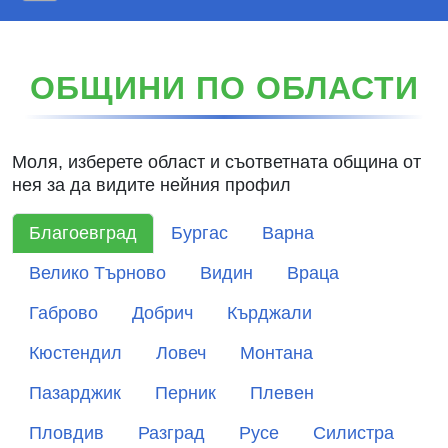
Начало
За проекта
ОБЩИНИ ПО ОБЛАСТИ
Профили на общини
Библиотека
Моля, изберете област и съответната община от
нея за да видите нейния профил
Новини
Членове
Благоевград
Бургас
Варна
Партньорства
Велико Търново
Видин
Враца
Габрово
Добрич
Кърджали
Кюстендил
Ловеч
Монтана
Пазарджик
Перник
Плевен
Пловдив
Разград
Русе
Силистра