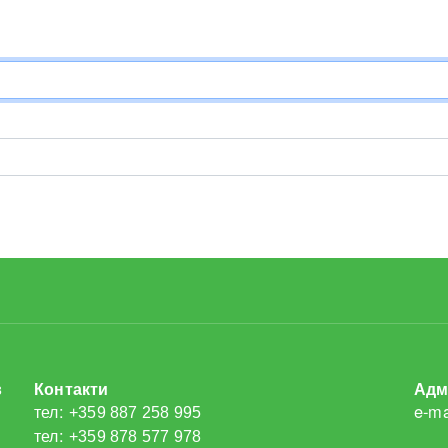
в
Контакти
Адм
тел:
e-ma
+359 887 258 995
тел:
+359 878 577 978