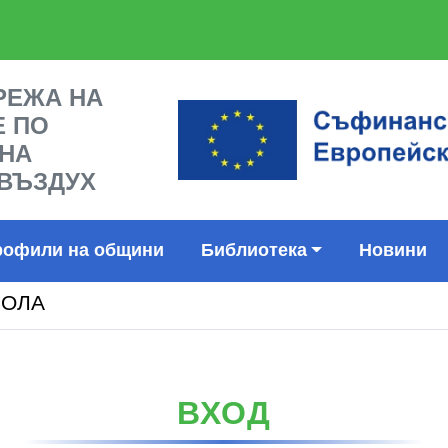
РЕЖА НА
Е ПО
 НА
ВЪЗДУХ
Библиотека
рофили на общини
Новини
РОЛА
ВХОД