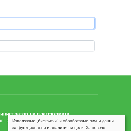
инистратор на платформата
il:
assistants@gateway.bg
Използваме „бисквитки“ и обработваме лични данни
Използване
за функционални и аналитични цели. За повече