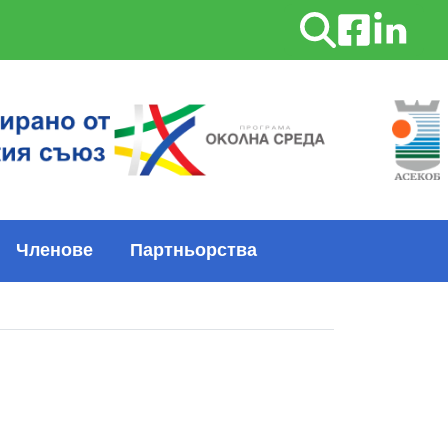
Търсене
Членове
Партньорства