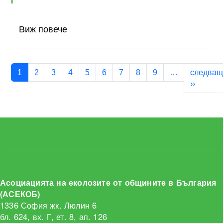
Виж повече
Pagination
1
2
3
4
5
6
7
8
9
…
следващ
Next pa
››
Асоциацията на еколозите от общините в България
(АСЕКОБ)
1336 София жк. Люлин 6
бл. 624, вх. Г, ет. 8, ап. 126