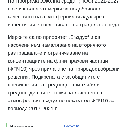
По Програма „Околна среда“ (ПОС) 2021-2027
г. се изпълняват мерки за подобряване
качеството на атмосферния въздух чрез
инвестиции в озеленяване на градската среда.
Мерките са по приоритет „Въздух“ и са
насочени към намаляване на вторичното
разпрашаване и ограничаване на
концентрациите на фини прахови частици
(ФПЧ10) чрез прилагане на природосъобразни
решения. Подкрепата е за общините с
превишения на среднодневните и/или
средногодишните норми за качество на
атмосферния въздух по показател ФПЧ10 за
периода 2017-2021 г.
Източник:
МОСВ