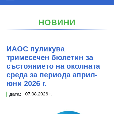
Начало
За проекта
НОВИНИ
Профили на общини
Библиотека
ИАОС пуликува
Новини
тримесечен бюлетин за
Членове
състоянието на околната
Партньорства
среда за периода април-
юни 2026 г.
07.08.2026 г.
дата: